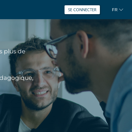
SE CONNECTER
FR
s plus de
édagogique,