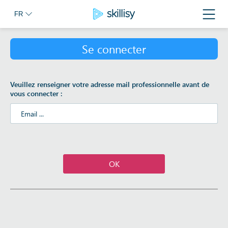
FR
Toggl
naviga
Aller
au
Se connecter
contenu
principal
Veuillez renseigner votre adresse mail professionnelle avant de
vous connecter :
OK