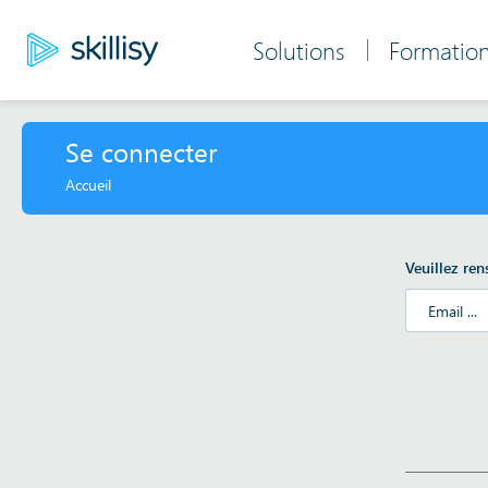
Aller
au
Solutions
Formatio
[Utilisateur
contenu
principal
anonyme]
Main
Se connecter
Accueil
Fil
d'Ariane
Veuillez ren